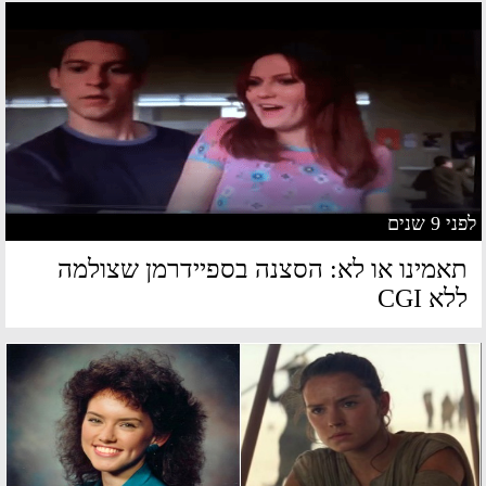
 9 שנים
אמינו או לא: הסצנה בספיידרמן שצולמה
לא CGI