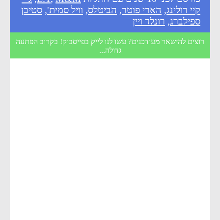
קיי רולינג
,
הארי פוטר
,
הביטלס
,
וויל סמית'
,
סטיבן
ספילברג
,
רונלד ויין
רוצים להישאר מעודכנים? עשו לנו לייק בפייסבוק! בקרוב הפתעה
גדולה...