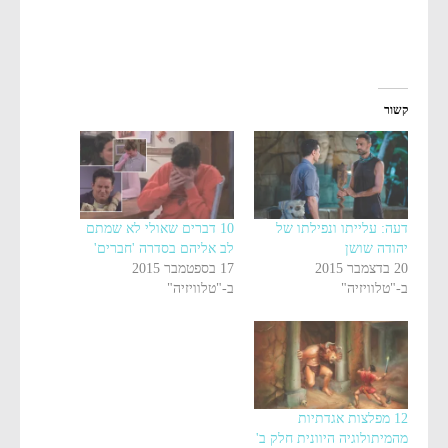
קשור
דעה: עלייתו ונפילתו של
10 דברים שאולי לא שמתם
יהודה שושן
לב אליהם בסדרה 'חברים'
20 בדצמבר 2015
17 בספטמבר 2015
ב-"טלוויזיה"
ב-"טלוויזיה"
12 מפלצות אגדתיות
מהמיתולוגיה היוונית חלק ב'