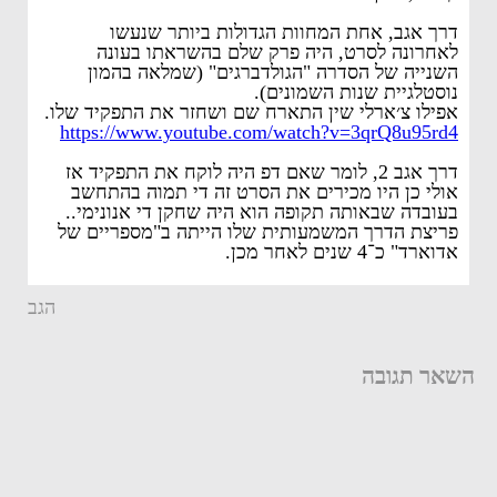
דרך אגב, אחת המחוות הגדולות ביותר שנעשו
לאחרונה לסרט, היה פרק שלם בהשראתו בעונה
השנייה של הסדרה "הגולדברגים" (שמלאה בהמון
נוסטלגיית שנות השמונים).
אפילו צ׳ארלי שין התארח שם ושחזר את התפקיד שלו.
https://www.youtube.com/watch?v=3qrQ8u95rd4
דרך אגב 2, לומר שאם דפ היה לוקח את התפקיד אז
אולי כן היו מכירים את הסרט זה די תמוה בהתחשב
בעובדה שבאותה תקופה הוא היה שחקן די אנונימי..
פריצת הדרך המשמעותית שלו הייתה ב"מספריים של
אדוארד" כ־4 שנים לאחר מכן.
הגב
השאר תגובה