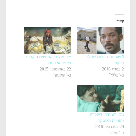
קשור
5 טעויות גדולות שעלו
יש תקציב: הסרטים היקרים
ביוקר
ביותר אי פעם
2 במרץ 2016
22 באוקטובר 2015
ב-"כללי"
ב-"קולנוע"
מם: לאונרדו דיקפריו
והזכייה באוסקר
29 בפברואר 2016
ב-"ממים"