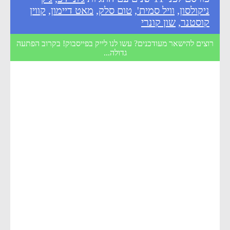
ניקולסון
,
וויל סמית'
,
טום סלק
,
מאט דיימון
,
קווין
קוסטנר
,
שון קונרי
רוצים להישאר מעודכנים? עשו לנו לייק בפייסבוק! בקרוב הפתעה
גדולה...