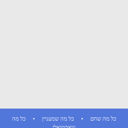
כל מה שחם • כל מה שמעניין • כל מה
שאקטואלי