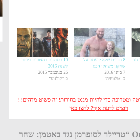
·
נגד
8 דברים שלא ידעתם על
10 הסרטים המצופים ביותר
שחקני משחקי הכס
לשנת 2016
7 ביוני 2016
26 בנובמבר 2015
ב-"טלוויזיה"
ב-"קולנוע"
 ומטריפה כדי להיות מגנט בחורות! זה פשוט מדהים!!!
רוצים לדעת איך? לחצו כאן
One thought on “טריילר לסופרמן נגד באטמן: שחר