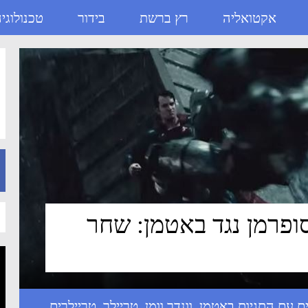
אקטואליה
רץ ברשת
בידור
טכנולוגי
חר הצדק - ניוזבוקס
ופרמן נגד באטמן: שחר
באטמן
,
וונדר וומן
,
טריילר
,
טריילרים
,