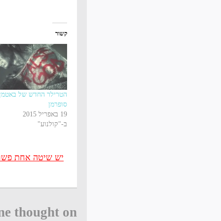
קשור
הטרילר החדש של באטמן 
סופרמן
19 באפריל 2015
ב-"קולנוע"
יש שיטה אחת פשוטה