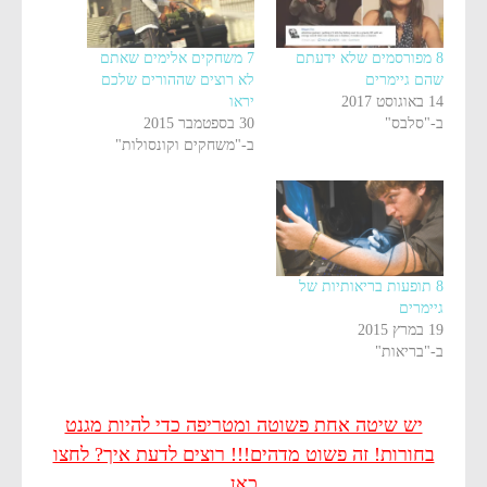
8 מפורסמים שלא ידעתם
7 משחקים אלימים שאתם
שהם גיימרים
לא רוצים שההורים שלכם
14 באוגוסט 2017
יראו
ב-"סלבס"
30 בספטמבר 2015
ב-"משחקים וקונסולות"
8 תופעות בריאותיות של
גיימרים
19 במרץ 2015
ב-"בריאות"
יש שיטה אחת פשוטה ומטריפה כדי להיות מגנט
בחורות! זה פשוט מדהים!!! רוצים לדעת איך? לחצו
כאן