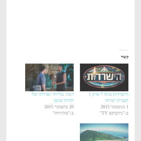
קשור
הישרדות עונה 7 פרק 1
דעה: עלייתו ונפילתו של
לצפייה ישירה
יהודה שושן
1 בנובמבר 2015
20 בדצמבר 2015
ב-"ניוזבוקס TV"
ב-"טלוויזיה"