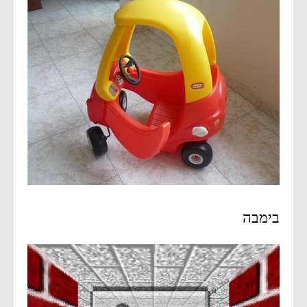
בימבה