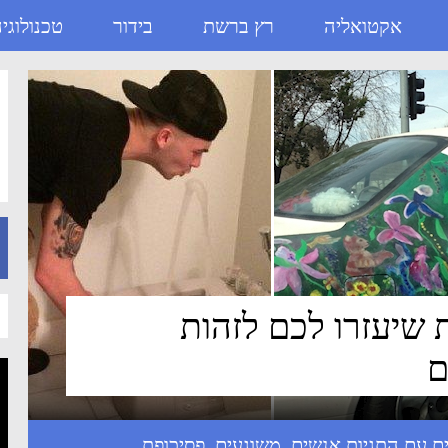
אקטואליה
רץ ברשת
בידור
טכנולוגי
ות שיעזרו לכם לזהות
ם
אנשים
,
משוגעים
,
פסיכופת