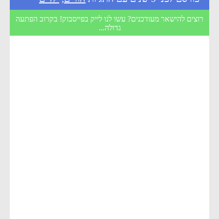
רוצים להישאר מעודכנים? עשו לנו לייק בפייסבוק! בקרוב הפתעה
גדולה...