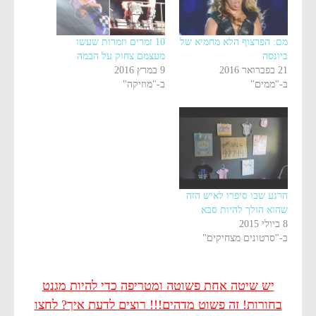
מם: הפרצוף הלא מחמיא של
10 זמרים וזמרות שעשו
ביונסה
מעצמם צחוק על הבמה
21 בפברואר 2016
9 במרץ 2016
ב-"ממים"
ב-"מוזיקה"
הרגע שבו סיפרו לאיש הזה
שהוא הולך להיות סבא
8 ביולי 2015
ב-"סרטונים מצחיקים"
יש שיטה אחת פשוטה ומטריפה כדי להיות מגנט
בחורות! זה פשוט מדהים!!! רוצים לדעת איך? לחצו