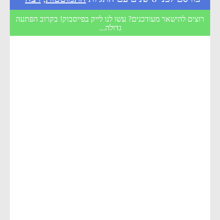
רוצים להישאר מעודכנים? עשו לנו לייק בפייסבוק! בקרוב הפתעה
גדולה...