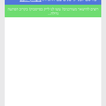
רוצים להישאר מעודכנים? עשו לנו לייק בפייסבוק! בקרוב הפתעה
גדולה...