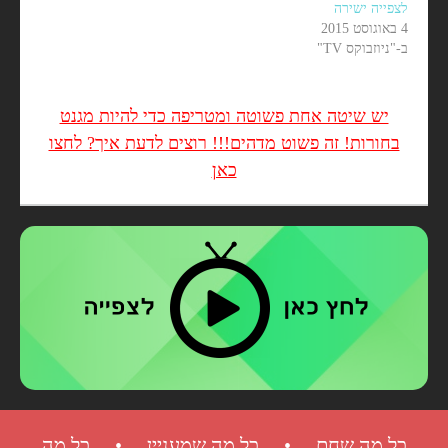
לצפייה ישירה
4 באוגוסט 2015
ב-"ניוזבוקס TV"
יש שיטה אחת פשוטה ומטריפה כדי להיות מגנט
בחורות! זה פשוט מדהים!!! רוצים לדעת איך? לחצו
כאן
כל מה שחם • כל מה שמעניין • כל מה