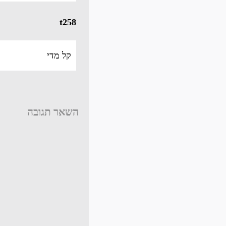
t258
קל מדי
השאר תגובה