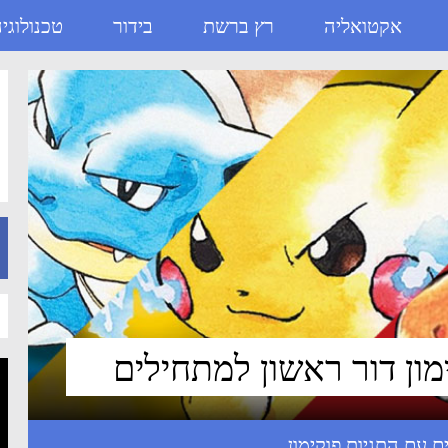
אקטואליה
רץ ברשת
בידור
טכנולוגי
ילים - ניוזבוקס
ימון דור ראשון למתחילים
פוקימון