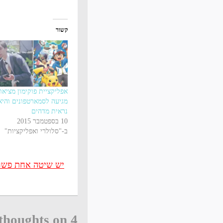
קשור
אפליקציית פוקימון מציאו
מגיעה לסמארטפונים והיא
נראית מדהים
10 בספטמבר 2015
ב-"סלולרי ואפליקציות"
יש שיטה אחת פשוטה
4 thoughts on “חידון פוקימון דור ראשון למתחילים”