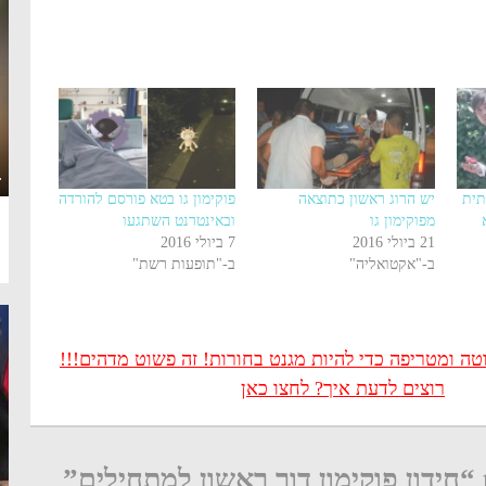
·
תית
יש הרוג ראשון כתוצאה
פוקימון גו בטא פורסם להורדה
מפוקימון גו
ובאינטרנט השתגעו
21 ביולי 2016
7 ביולי 2016
ב-"אקטואליה"
ב-"תופעות רשת"
 ומטריפה כדי להיות מגנט בחורות! זה פשוט מדהים!!!
רוצים לדעת איך? לחצו כאן