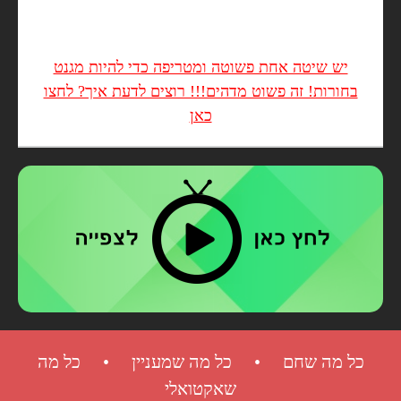
יש שיטה אחת פשוטה ומטריפה כדי להיות מגנט
בחורות! זה פשוט מדהים!!! רוצים לדעת איך? לחצו
כאן
כל מה שחם • כל מה שמעניין • כל מה
שאקטואלי