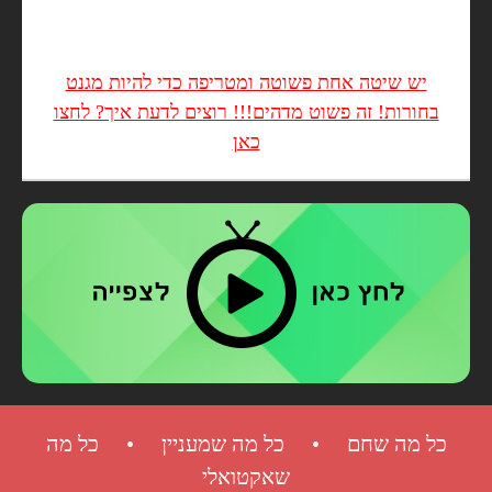
יש שיטה אחת פשוטה ומטריפה כדי להיות מגנט
בחורות! זה פשוט מדהים!!! רוצים לדעת איך? לחצו
כאן
כל מה שחם • כל מה שמעניין • כל מה
שאקטואלי