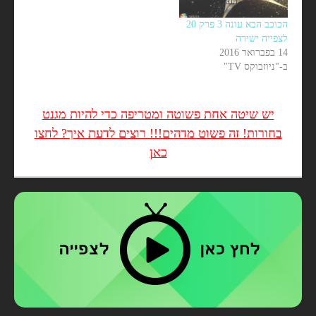
הכוכב הבא עונה 3 פרק 20
לצפייה ישירה
14 בפברואר 2016
ב-"ניוזבוקס TV"
יש שיטה אחת פשוטה ומטריפה כדי להיות מגנט
בחורות! זה פשוט מדהים!!! רוצים לדעת איך? לחצו
כאן