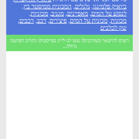
ביואיק פלמינגו
,
גלגלים
,
המכונית ממיסטר בין
,
לנסוע על המים
,
מאפיינים
,
מגניב
,
מכוניות
,
מכונית
,
מכונית על המים
,
פיצ'רים
,
רכב
,
רכבים
,
שק לכלבים
רוצים להישאר מעודכנים? עשו לנו לייק בפייסבוק! בקרוב הפתעה
גדולה...