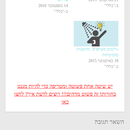
ב-"כללי"
14 בספטמבר 2016
ב-"כללי"
גולשים משתפים: מחשבות
מהמקלחת
18 באוקטובר 2015
ב-"כללי"
יש שיטה אחת פשוטה ומטריפה כדי להיות מגנט
בחורות! זה פשוט מדהים!!! רוצים לדעת איך? לחצו
כאן
השאר תגובה