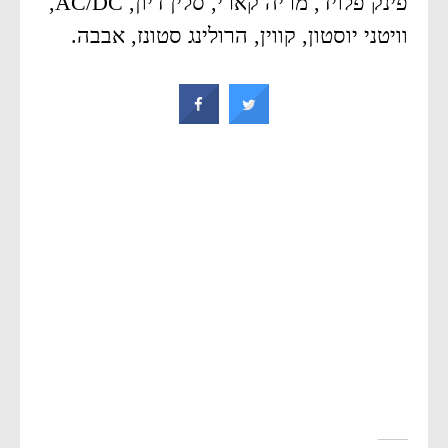
פינק פלויד, מריה קארי, סלין דיון, AC/DC,
וויטני יוסטון, קווין, הרולינג סטונז, אבבה.