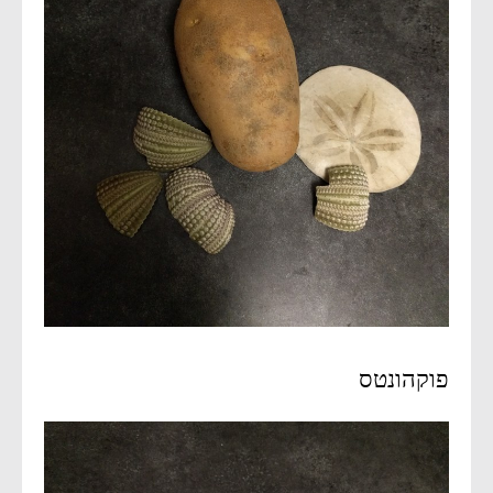
פוקהונטס