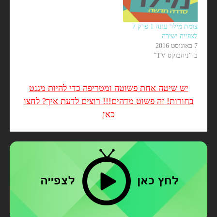
צומת מילר עונה 1 פרק 7
לצפייה ישירה
7 באוגוסט 2016
ב-"ניוזבוקס TV"
יש שיטה אחת פשוטה ומטריפה כדי להיות מגנט
בחורות! זה פשוט מדהים!!! רוצים לדעת איך? לחצו
כאן