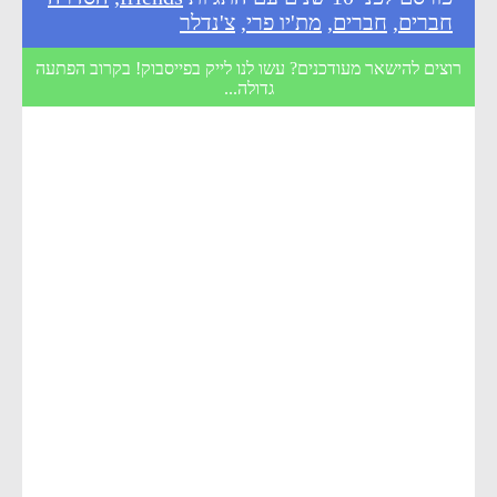
חברים
,
חברים
,
מת'יו פרי
,
צ'נדלר
רוצים להישאר מעודכנים? עשו לנו לייק בפייסבוק! בקרוב הפתעה
גדולה...