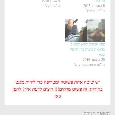
מזדהות
9 במרץ 2016
6 באפריל 2015
ב-"מוזיקה"
ב-"רץ ברשת"
צפו: אנשים שמשתמשים
בהונאת ביטוח כדי להשיג
כסף
20 בינואר 2016
ב-"סרטונים מצחיקים"
יש שיטה אחת פשוטה ומטריפה כדי להיות מגנט
בחורות! זה פשוט מדהים!!! רוצים לדעת איך? לחצו
כאן
השאר תגובה