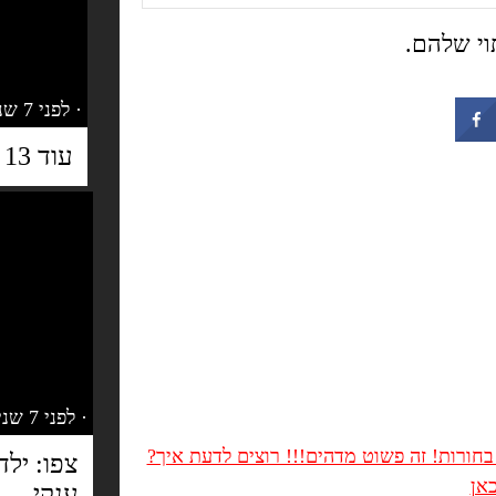
וי שלהם.
· לפני 7 שנים
עוד 13 תמונות ויראליות שעבדו על כולם
· לפני 7 שנים
חורות! זה פשוט מדהים!!! רוצים לדעת איך?
צפו: יל
אן
ענקי