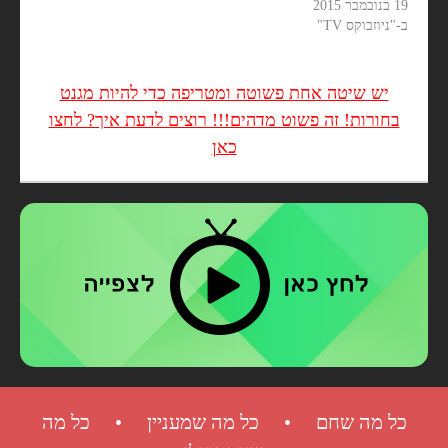
19 בנובמבר 2015
ב-"ניוזבוקס TV"
יש שיטה אחת פשוטה ומטריפה כדי להיות מגנט
בחורות! זה פשוט מדהים!!! רוצים לדעת איך? לחצו
כאן
כל מה שחם • כל מה שמעניין • כל מה