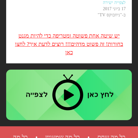
לצפייה ישירה
17 ביוני 2017
ב-"ניוזבוקס TV"
יש שיטה אחת פשוטה ומטריפה כדי להיות מגנט
בחורות! זה פשוט מדהים!!! רוצים לדעת איך? לחצו
כאן
כל מה שחם • כל מה שמעניין • כל מה