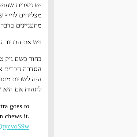
יש ניצבים שעוש
מצליחים לזייף 
מתעניינים בדבר
ויש את הבחורה 
בחור בשם ניק טא
הסדרה חברים או 
היה לשתות מתוך
לתהות אם היא ש
tra goes to
n chews it.
LQtycvoS9w