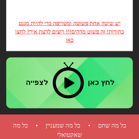
יש שיטה אחת פשוטה ומטריפה כדי להיות מגנט
בחורות! זה פשוט מדהים!!! רוצים לדעת איך? לחצו
כאן
כל מה שחם • כל מה שמעניין • כל מה
שאקטואלי