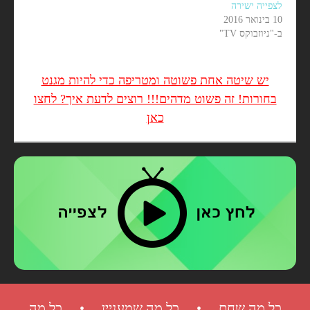
לצפייה ישירה
10 בינואר 2016
ב-"ניוזבוקס TV"
יש שיטה אחת פשוטה ומטריפה כדי להיות מגנט
בחורות! זה פשוט מדהים!!! רוצים לדעת איך? לחצו
כאן
כל מה שחם • כל מה שמעניין • כל מה