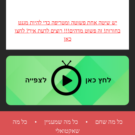
יש שיטה אחת פשוטה ומטריפה כדי להיות מגנט
בחורות! זה פשוט מדהים!!! רוצים לדעת איך? לחצו
כאן
כל מה שחם • כל מה שמעניין • כל מה
שאקטואלי