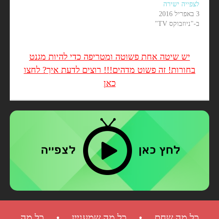
לצפייה ישירה
3 באפריל 2016
ב-"ניוזבוקס TV"
יש שיטה אחת פשוטה ומטריפה כדי להיות מגנט
בחורות! זה פשוט מדהים!!! רוצים לדעת איך? לחצו
כאן
כל מה שחם • כל מה שמעניין • כל מה