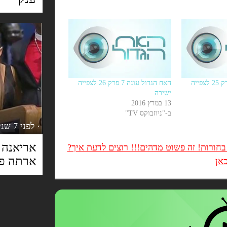
האח הגדול עונה 7 פרק 25 לצפייה
האח הגדול עונה 7 פרק 26 לצפייה
ישירה
13 במרץ 2016
ב-"ניוזבוקס TV"
· לפני 7 שנים
אריאנה 
חורות! זה פשוט מדהים!!! רוצים לדעת איך?
ארתה פר
אן