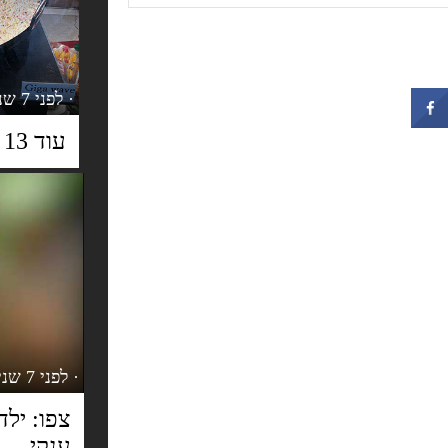
· לפני 7 שנים
עוד 13 תמונות ויראליות שעבדו על כולם
· לפני 7 שנים
צפו: יל
ענקי