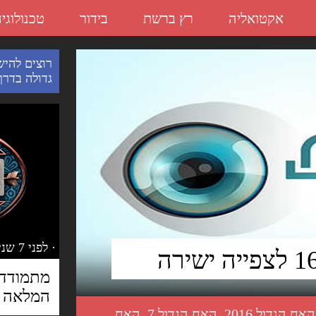
אקטואליה
רץ ברשת
בידור
טכנולוגי
רוצים להיש
גדולה בדרך.
· לפני 7 שנים
המלאה
האח הגדול 2016
,
האח הגדול 7
,
האח