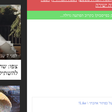
ה ישירה
 בפייסבוק! בקרוב הפתעה גדולה...
· לפני 7 שנים
צפו: שו
להשתיק 
כפתור אהבתי \ Like!