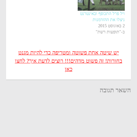
ויל פרל התכופף ובאינטרנט
ניצלו את ההזדמנות
2 באוגוסט 2015
ב-"תופעות רשת"
יש שיטה אחת פשוטה ומטריפה כדי להיות מגנט
בחורות! זה פשוט מדהים!!! רוצים לדעת איך? לחצו
כאן
השאר תגובה