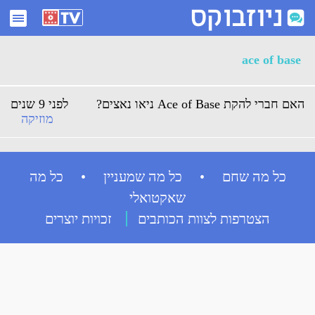
ארכיון ace of base - ניוזבוקס
ace of base
האם חברי להקת Ace of Base ניאו נאצים?
לפני 9 שנים
מוזיקה
כל מה שחם • כל מה שמעניין • כל מה
שאקטואלי
הצטרפות לצוות הכותבים
זכויות יוצרים