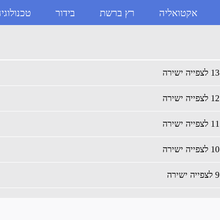
אקטואליה
רץ ברשת
בידור
טכנולוגי