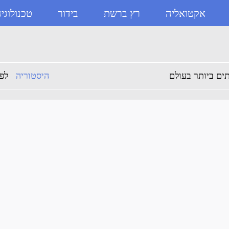
אקטואליה
רץ ברשת
בידור
טכנולוגי
היסטוריה
לפני 0