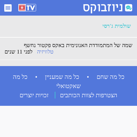
ארכיון שולמית ג'רסי - ניוזבוקס
שולמית ג'רסי
שמה של המתמודדת האנונימית באקס פקטור נחשף
טלוויזיה
לפני 11 שנים
כל מה שחם • כל מה שמעניין • כל מה
שאקטואלי
הצטרפות לצוות הכותבים
זכויות יוצרים