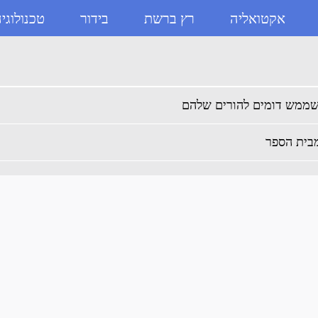
אקטואליה
רץ ברשת
בידור
טכנולוגי
קס