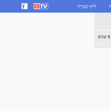
ה
לייף סטייל
ם