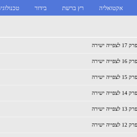
אקטואליה
רץ ברשת
בידור
טכנולוגי