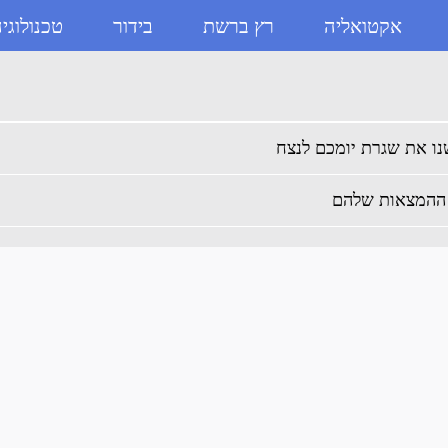
אקטואליה
רץ ברשת
בידור
טכנולוגי