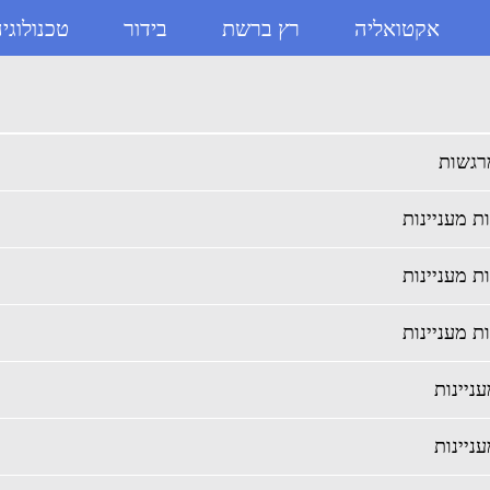
אקטואליה
רץ ברשת
בידור
טכנולוגי