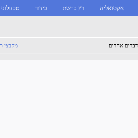
אקטואליה
רץ ברשת
בידור
טכנולוגי
יוזבוקס
מקבצי תמ