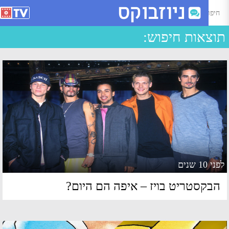
יפוש עבור - Page 21 of 110 - ניוזבוקס
צאות חיפוש:
 10 שנים
בקסטריט בויז – איפה הם היום?