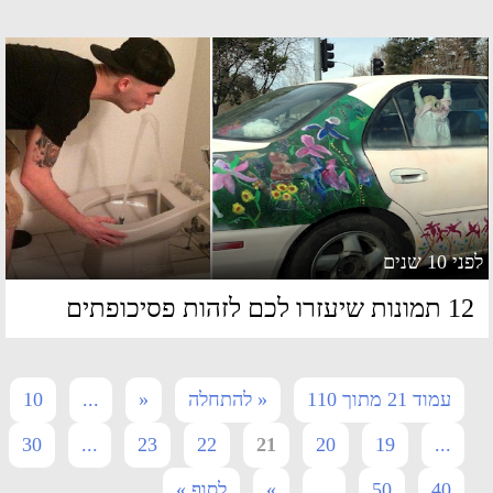
 10 שנים
מונות שיעזרו לכם לזהות פסיכופתים
עמוד 21 מתוך 110
« להתחלה
«
...
10
30
...
23
22
21
20
19
...
40
50
...
»
לסוף »