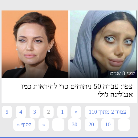
 8 שנים
צפו: עברה 50 ניתוחים כדי להיראות כמו
נג'לינה ג'ולי
עמוד 2 מתוך 110
«
1
2
3
4
5
...
10
20
30
...
»
לסוף »