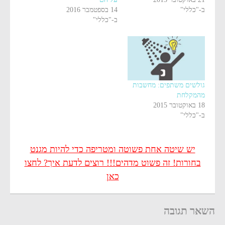
ב-"כללי"
14 בספטמבר 2016
ב-"כללי"
גולשים משתפים: מחשבות
מהמקלחת
18 באוקטובר 2015
ב-"כללי"
יש שיטה אחת פשוטה ומטריפה כדי להיות מגנט
בחורות! זה פשוט מדהים!!! רוצים לדעת איך? לחצו
כאן
השאר תגובה