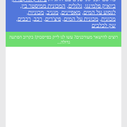
ביואיק פלמינגו
,
גלגלים
,
המכונית ממיסטר בין
,
לנסוע על המים
,
מאפיינים
,
מגניב
,
מכוניות
,
מכונית
,
מכונית על המים
,
פיצ'רים
,
רכב
,
רכבים
,
שק לכלבים
רוצים להישאר מעודכנים? עשו לנו לייק בפייסבוק! בקרוב הפתעה
גדולה...