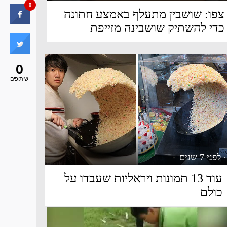
0
צפו: שושבין מתעלף באמצע חתונה
כדי להשתיק שושבינה מזייפת
0
שיתופים
· לפני 7 שנים
עוד 13 תמונות ויראליות שעבדו על
כולם