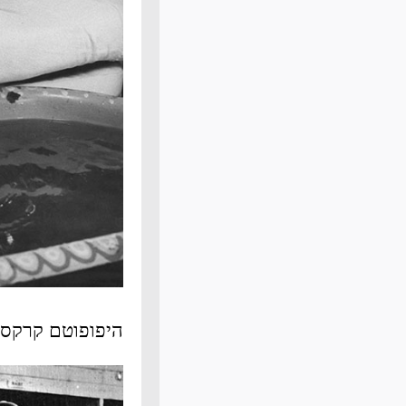
היפופוטם קרקס 