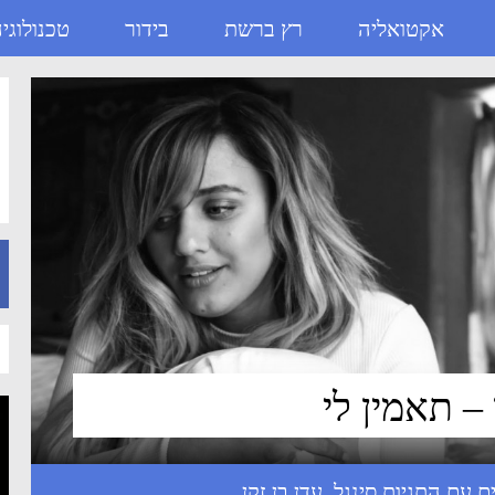
אקטואליה
רץ ברשת
בידור
טכנולוגי
קס
 – תאמין לי
סינגל
,
עדן בן זקן