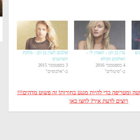
·
ים
עדן בן זקן - תאמין לי -
אלבום לעדן בן זקן - מלכת
האלבום המלא
השושנים
4 בספטמבר 2016
3 בספטמבר 2015
ב-"סינגלים"
ב-"אלבומים"
 ומטריפה כדי להיות מגנט בחורות! זה פשוט מדהים!!!
רוצים לדעת איך? לחצו כאן