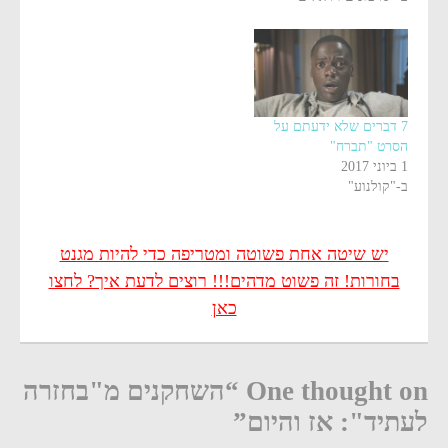
7 דברים שלא ידעתם על
הסרט "תברח"
1 ביוני 2017
ב-"קולנוע"
יש שיטה אחת פשוטה ומטריפה כדי להיות מגנט
בחורות! זה פשוט מדהים!!! רוצים לדעת איך? לחצו
כאן
One thought on “השחקנים מ"בחזרה
לעתיד": אז והיום”