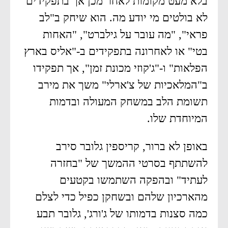
בלא מעט מקומות לאחר מכן אך בתפקידים
לא בולטים מי יודע מה. הוא שיחק ב"לב
פראי", "מה עובר על גילברט", "האחות
בטי" או לאחרונה בתפקידים ב-"אליס בארץ
הפלאות" ו-"ג'קוזי מכונת זמן", אך תפקידו
ב"המלאכיות של צ'ארלי" משך את מירב
תשומת הלב במשחק המעולה ובדמות
המיוחדת שלו.
באופן לא ברור, קריספין גלובר סירב
להשתתף בסרטי ההמשך של "בחזרה
לעתיד" ובהפקה השתמשו בקטעים
מהארכיון שלהם ובשחקן כפיל כדי לצלם
כמה סצנות בדמותו של ג'ורג', גלובר תבע