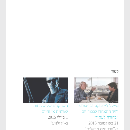
קשור
מייקל ג'יי פוקס וכריסטופר
השחקנים של שליחות
לויד התאחדו לכבוד יום
קטלנית אז והיום
"בחזרה לעתיד"
1 ביולי 2015
21 באוקטובר 2015
ב-"קולנוע"
ב-"סרטונים ויראלים"