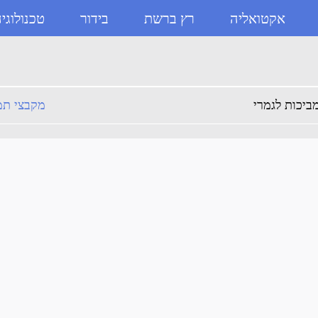
אקטואליה
רץ ברשת
בידור
טכנולוגי
וזבוקס
מקבצי תמ